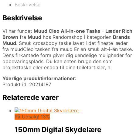
Beskrivelse
Beskrivelse
Vi har fundet
Muud Cleo All-in-one Taske – Læder Rich
Brown
fra
Muud
hos Randomshop i kategorien
Brands
Muud
. Smuk crossbody taske lavet i det fineste læder
fra muudCleo tasken fra muud Er en smuk alt-i-én taske.
Dens firkantede form giver dig uendelige muligheder for
opbevaringsplads. Du kan enten bruge den som
projekttaske eller endda til dine toiletartikler, h
Yderlige produktinformationer:
Produkt id: 20214187
Relaterede varer
På Udsalg! 13%
150mm Digital Skydelære