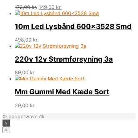
Den
Den
172,00
kr.
149,00
kr.
oprindelige
aktuelle
pris
pris
var:
er:
10m Led Lysbånd 600×3528 Smd
172,00 kr..
149,00 kr..
498,00
kr.
220v 12v Strømforsyning 3a
89,00
kr.
Mm Gummi Med Kæde Sort
29,00
kr.
© gadgetwave.dk
×
×