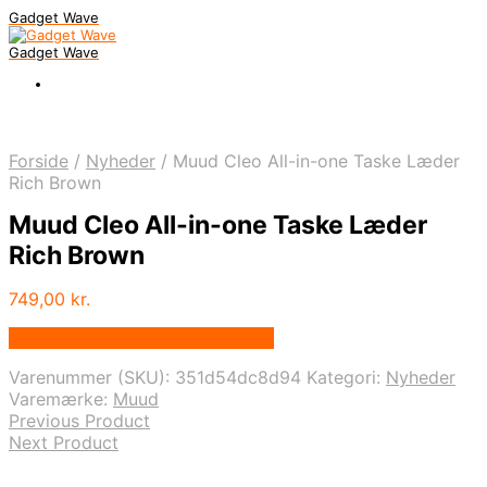
Gadget Wave
Gadget Wave
Forside
/
Nyheder
/
Muud Cleo All-in-one Taske Læder
Rich Brown
Muud Cleo All-in-one Taske Læder
Rich Brown
749,00
kr.
Bedste pris hos Randomshop.dk
Varenummer (SKU):
351d54dc8d94
Kategori:
Nyheder
Varemærke:
Muud
Previous Product
Next Product