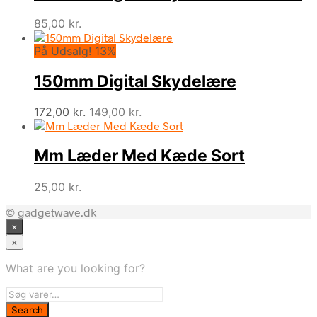
85,00
kr.
På Udsalg! 13%
150mm Digital Skydelære
Den
Den
172,00
kr.
149,00
kr.
oprindelige
aktuelle
pris
pris
Mm Læder Med Kæde Sort
var:
er:
172,00 kr..
149,00 kr..
25,00
kr.
© gadgetwave.dk
×
×
What are you looking for?