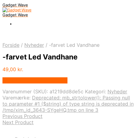
Gadget Wave
Gadget Wave
Forside
/
Nyheder
/
-farvet Led Vandhane
-farvet Led Vandhane
49,00
kr.
Bedste pris hos Alabazar.dk
Varenummer (SKU):
a1219dd8de5c
Kategori:
Nyheder
Varemærke:
Deprecated: mb_strtolower(): Passing null
to parameter #1 ($string) of type string is deprecated in
/tmp/xim_id_3643-SYgeHQ.tmp on line 3
Previous Product
Next Product