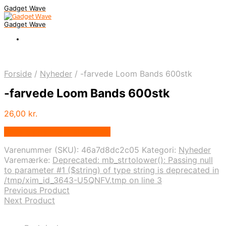
Gadget Wave
Gadget Wave
Forside
/
Nyheder
/
-farvede Loom Bands 600stk
-farvede Loom Bands 600stk
26,00
kr.
Bedste pris hos Alabazar.dk
Varenummer (SKU):
46a7d8dc2c05
Kategori:
Nyheder
Varemærke:
Deprecated: mb_strtolower(): Passing null
to parameter #1 ($string) of type string is deprecated in
/tmp/xim_id_3643-U5QNFV.tmp on line 3
Previous Product
Next Product