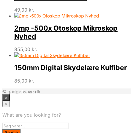
49,00
kr.
2mp -500x Otoskop Mikroskop
Nyhed
855,00
kr.
150mm Digital Skydelære Kulfiber
85,00
kr.
© gadgetwave.dk
×
×
What are you looking for?