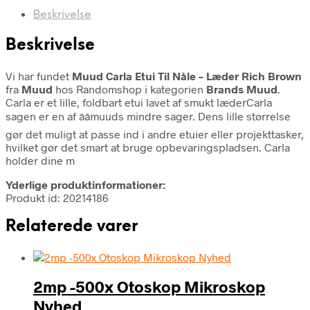
Beskrivelse
Beskrivelse
Vi har fundet
Muud Carla Etui Til Nåle – Læder Rich Brown
fra
Muud
hos Randomshop i kategorien
Brands Muud
.
Carla er et lille, foldbart etui lavet af smukt læderCarla
sagen er en af ââmuuds mindre sager. Dens lille størrelse
gør det muligt at passe ind i andre etuier eller projekttasker,
hvilket gør det smart at bruge opbevaringspladsen. Carla
holder dine m
Yderlige produktinformationer:
Produkt id: 20214186
Relaterede varer
2mp -500x Otoskop Mikroskop
Nyhed