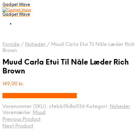
Gadget Wave
Gadget Wave
Forside
/
Nyheder
/
Muud Carla Etui Til Nåle Læder Rich
Brown
Muud Carla Etui Til Nåle Læder Rich
Brown
149,00
kr.
Bedste pris hos Randomshop.dk
Varenummer (SKU):
cfebb9b8a936
Kategori:
Nyheder
Varemærke:
Muud
Previous Product
Next Product