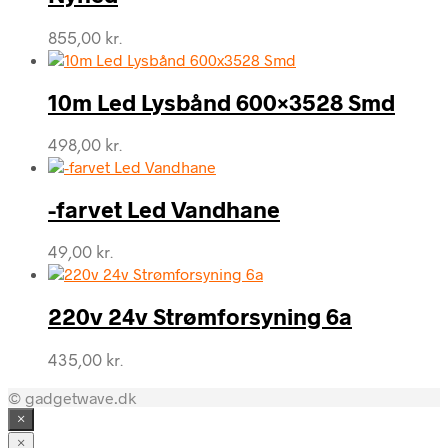
855,00
kr.
10m Led Lysbånd 600×3528 Smd
498,00
kr.
-farvet Led Vandhane
49,00
kr.
220v 24v Strømforsyning 6a
435,00
kr.
© gadgetwave.dk
×
×