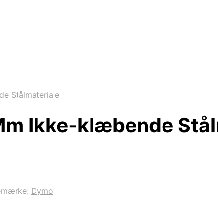
e Stålmateriale
m Ikke-klæbende Stål
emærke:
Dymo