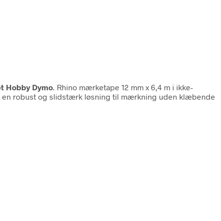
tet Hobby Dymo
. Rhino mærketape 12 mm x 6,4 m i ikke-
or en robust og slidstærk løsning til mærkning uden klæbende