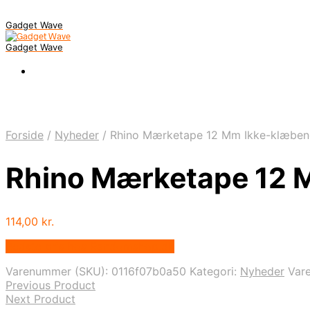
Gadget Wave
Gadget Wave
Forside
/
Nyheder
/
Rhino Mærketape 12 Mm Ikke-klæbend
Rhino Mærketape 12 M
114,00
kr.
Bedste pris hos Randomshop.dk
Varenummer (SKU):
0116f07b0a50
Kategori:
Nyheder
Var
Previous Product
Next Product