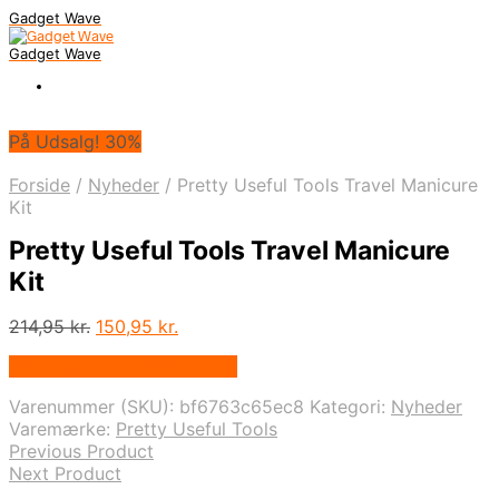
Gadget Wave
Gadget Wave
På Udsalg! 30%
Forside
/
Nyheder
/
Pretty Useful Tools Travel Manicure
Kit
Pretty Useful Tools Travel Manicure
Kit
Den
Den
214,95
kr.
150,95
kr.
oprindelige
aktuelle
På Udsalg hos Newstuff.dk
pris
pris
var:
er:
Varenummer (SKU):
bf6763c65ec8
Kategori:
Nyheder
214,95 kr..
150,95 kr..
Varemærke:
Pretty Useful Tools
Previous Product
Next Product