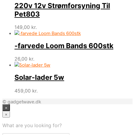
220v 12v Strømforsyning Til
Pet803
149,00
kr.
-farvede Loom Bands 600stk
26,00
kr.
Solar-lader 5w
459,00
kr.
© gadgetwave.dk
×
×
What are you looking for?