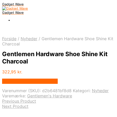
Gadget Wave
Gadget Wave
Forside
/
Nyheder
/
Gentlemen Hardware Shoe Shine Kit
Charcoal
Gentlemen Hardware Shoe Shine Kit
Charcoal
322,95
kr.
Bedste pris hos Newstuff.dk
Varenummer (SKU):
d2b6481bf8d8
Kategori:
Nyheder
Varemærke:
Gentlemen's Hardware
Previous Product
Next Product