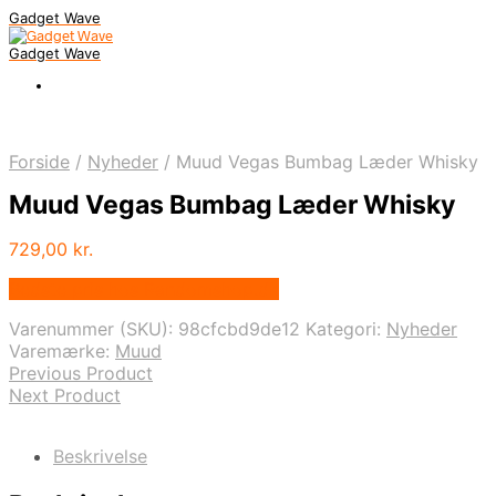
Gadget Wave
Gadget Wave
Forside
/
Nyheder
/
Muud Vegas Bumbag Læder Whisky
Muud Vegas Bumbag Læder Whisky
729,00
kr.
Bedste pris hos Randomshop.dk
Varenummer (SKU):
98cfcbd9de12
Kategori:
Nyheder
Varemærke:
Muud
Previous Product
Next Product
Beskrivelse