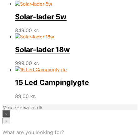
Solar-lader 5w
349,00
kr.
Solar-lader 18w
999,00
kr.
15 Led Campinglygte
89,00
kr.
© gadgetwave.dk
×
×
What are you looking for?