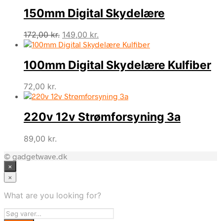
150mm Digital Skydelære
Den
Den
172,00
kr.
149,00
kr.
oprindelige
aktuelle
pris
pris
100mm Digital Skydelære Kulfiber
var:
er:
172,00 kr..
149,00 kr..
72,00
kr.
220v 12v Strømforsyning 3a
89,00
kr.
© gadgetwave.dk
×
×
What are you looking for?