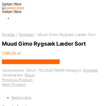
Gadget Wave
Gadget Wave
Forside
/
Nyheder
/
Muud Gimo Rygsæk Læder Sort
Muud Gimo Rygsæk Læder Sort
1.199,00
kr.
Bedste pris hos Randomshop.dk
Varenummer (SKU):
78c2fa576899
Kategori:
Nyheder
Varemærke:
Muud
Previous Product
Next Product
Beskrivelse