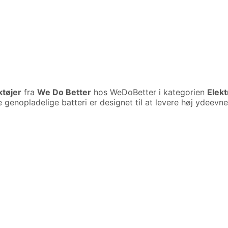
ktøjer
fra
We Do Better
hos WeDoBetter i kategorien
Elekt
tte genopladelige batteri er designet til at levere høj ydee