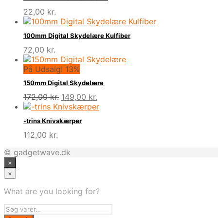
22,00
kr.
100mm Digital Skydelære Kulfiber
72,00
kr.
På Udsalg! 13%
150mm Digital Skydelære
Den
Den
172,00
kr.
149,00
kr.
oprindelige
aktuelle
pris
pris
-trins Knivskærper
var:
er:
112,00
kr.
172,00 kr..
149,00 kr..
© gadgetwave.dk
×
×
What are you looking for?