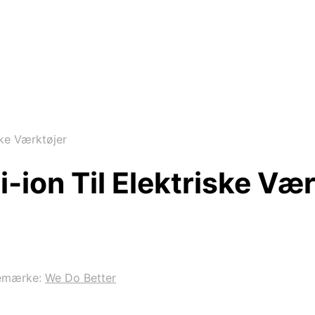
ske Værktøjer
i-ion Til Elektriske Væ
emærke:
We Do Better