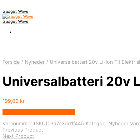
Gadget Wave
Gadget Wave
Forside
/
Nyheder
/
Universalbatteri 20v Li-ion Til Elektri
Universalbatteri 20v L
199,00
kr.
Bedste pris hos Wedobetter.dk
Varenummer (SKU):
3a7e3dd1f445
Kategori:
Nyheder
Var
Previous Product
Next Product