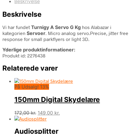
Beskrivelse
Beskrivelse
Vi har fundet
Turnigy A Servo G Kg
hos Alabazar i
kategorien
Servoer
. Micro analog servo.Precise, jitter free
response for small parkflyers or light 3D.
Yderlige produktinformationer:
Produkt id: 2276438
Relaterede varer
På Udsalg! 13%
150mm Digital Skydelære
Den
Den
172,00
kr.
149,00
kr.
oprindelige
aktuelle
pris
pris
Audiosplitter
var:
er: