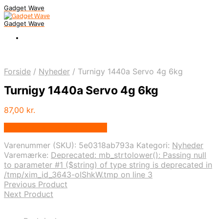
Gadget Wave
Gadget Wave
Forside
/
Nyheder
/
Turnigy 1440a Servo 4g 6kg
Turnigy 1440a Servo 4g 6kg
87,00
kr.
Bedste pris hos Alabazar.dk
Varenummer (SKU):
5e0318ab793a
Kategori:
Nyheder
Varemærke:
Deprecated: mb_strtolower(): Passing null
to parameter #1 ($string) of type string is deprecated in
/tmp/xim_id_3643-oIShkW.tmp on line 3
Previous Product
Next Product