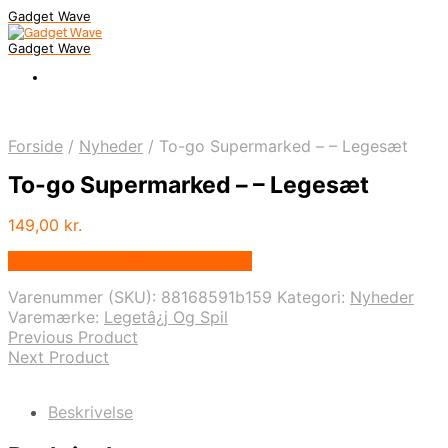
Gadget Wave
Gadget Wave
Forside
/
Nyheder
/
To-go Supermarked – – Legesæt
To-go Supermarked – – Legesæt
149,00
kr.
Bedste pris hos Randomshop.dk
Varenummer (SKU):
88168591b159
Kategori:
Nyheder
Varemærke:
Legetâ¿j Og Spil
Previous Product
Next Product
Beskrivelse