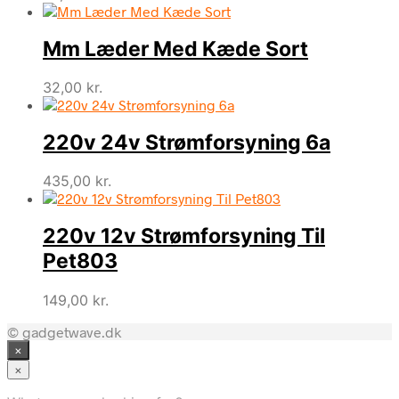
Mm Læder Med Kæde Sort
32,00
kr.
220v 24v Strømforsyning 6a
435,00
kr.
220v 12v Strømforsyning Til
Pet803
149,00
kr.
© gadgetwave.dk
×
×