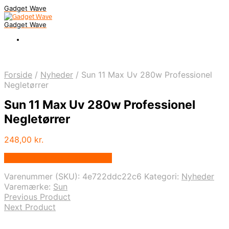
Gadget Wave
Gadget Wave
Forside
/
Nyheder
/
Sun 11 Max Uv 280w Professionel
Negletørrer
Sun 11 Max Uv 280w Professionel
Negletørrer
248,00
kr.
Bedste pris hos Alabazar.dk
Varenummer (SKU):
4e722ddc22c6
Kategori:
Nyheder
Varemærke:
Sun
Previous Product
Next Product