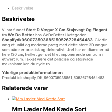
Beskrivelse
Beskrivelse
Vi har fundet
Stort D Vægur X Cm Støjsvagt Og Elegant
fra
We Do Better
hos WeDoBetter i kategorien
Shopifydk960073593685150526728454483
. Giv din
væg et unikt og moderne præg med dette store 3D vægur,
som både er praktisk og dekorativt. Uret har en diameter på
hele 130 cm, hvilket gør det til et imponerende centrum i
ethvert rum. Takket være det præcise og støjsvage
mekanisme kan du nyde ro
Yderlige produktinformationer:
Produkt id: shopify_DK_9600735936851_50526728454483
Relaterede varer
Mm Læder Med Kæde Sort