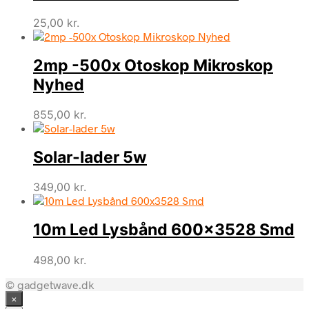
25,00
kr.
2mp -500x Otoskop Mikroskop
Nyhed
855,00
kr.
Solar-lader 5w
349,00
kr.
10m Led Lysbånd 600×3528 Smd
498,00
kr.
© gadgetwave.dk
×