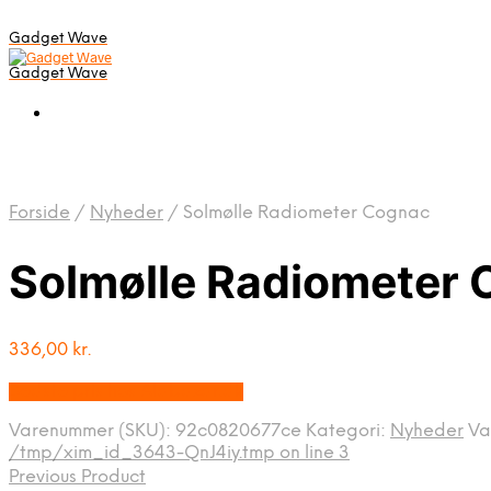
Gadget Wave
Gadget Wave
Forside
/
Nyheder
/
Solmølle Radiometer Cognac
Solmølle Radiometer
336,00
kr.
Bedste pris hos Alabazar.dk
Varenummer (SKU):
92c0820677ce
Kategori:
Nyheder
Va
/tmp/xim_id_3643-QnJ4iy.tmp on line 3
Previous Product