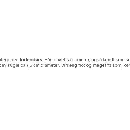
kategorien
Indendørs
. Håndlavet radiometer, også kendt som sol
, kugle ca 7,5 cm diameter. Virkelig flot og meget følsom, køre