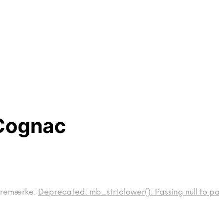
 Cognac
remærke:
Deprecated: mb_strtolower(): Passing null to par