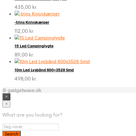
435,00
kr.
-trins Knivskærper
112,00
kr.
15 Led Campinglygte
89,00
kr.
10m Led Lysbånd 600×3528 Smd
498,00
kr.
© gadgetwave.dk
×
×
What are you looking for?