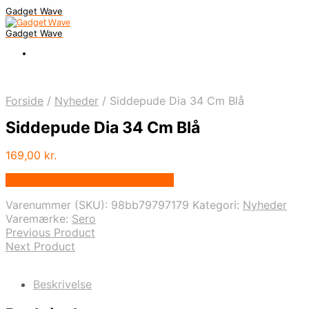
Gadget Wave
Gadget Wave
Forside
/
Nyheder
/
Siddepude Dia 34 Cm Blå
Siddepude Dia 34 Cm Blå
169,00
kr.
Bedste pris hos Randomshop.dk
Varenummer (SKU):
98bb79797179
Kategori:
Nyheder
Varemærke:
Sero
Previous Product
Next Product
Beskrivelse