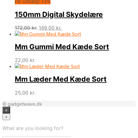
På Udsalg! 13%
150mm Digital Skydelære
Den
Den
172,00
kr.
149,00
kr.
oprindelige
aktuelle
pris
pris
Mm Gummi Med Kæde Sort
var:
er:
172,00 kr..
149,00 kr..
22,00
kr.
Mm Læder Med Kæde Sort
25,00
kr.
© gadgetwave.dk
×
×
What are you looking for?