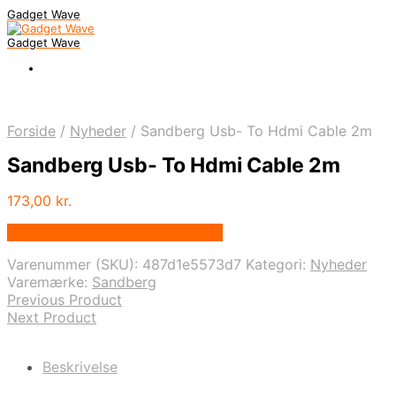
Gadget Wave
Gadget Wave
Forside
/
Nyheder
/
Sandberg Usb- To Hdmi Cable 2m
Sandberg Usb- To Hdmi Cable 2m
173,00
kr.
Bedste pris hos Randomshop.dk
Varenummer (SKU):
487d1e5573d7
Kategori:
Nyheder
Varemærke:
Sandberg
Previous Product
Next Product
Beskrivelse