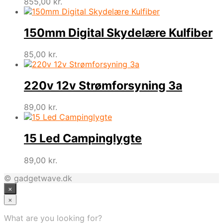
855,00
kr.
150mm Digital Skydelære Kulfiber
85,00
kr.
220v 12v Strømforsyning 3a
89,00
kr.
15 Led Campinglygte
89,00
kr.
© gadgetwave.dk
×
×
What are you looking for?