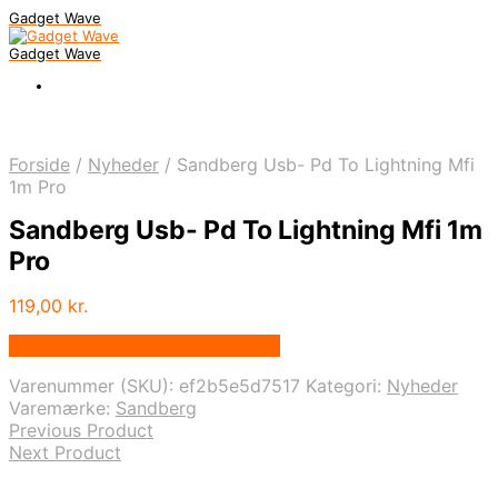
Gadget Wave
Gadget Wave
Forside
/
Nyheder
/
Sandberg Usb- Pd To Lightning Mfi
1m Pro
Sandberg Usb- Pd To Lightning Mfi 1m
Pro
119,00
kr.
Bedste pris hos Randomshop.dk
Varenummer (SKU):
ef2b5e5d7517
Kategori:
Nyheder
Varemærke:
Sandberg
Previous Product
Next Product