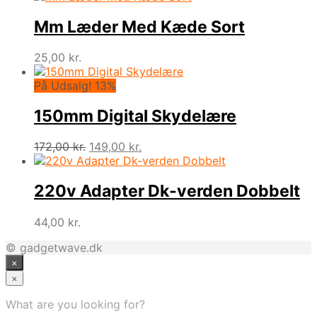
Mm Læder Med Kæde Sort
25,00
kr.
På Udsalg! 13%
150mm Digital Skydelære
Den
Den
172,00
kr.
149,00
kr.
oprindelige
aktuelle
pris
pris
var:
er:
220v Adapter Dk-verden Dobbelt
172,00 kr..
149,00 kr..
44,00
kr.
© gadgetwave.dk
×
×
What are you looking for?