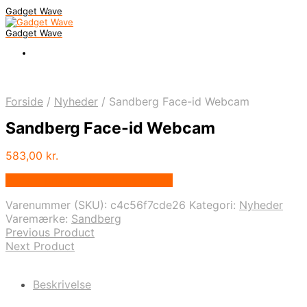
Gadget Wave
Gadget Wave
Forside
/
Nyheder
/
Sandberg Face-id Webcam
Sandberg Face-id Webcam
583,00
kr.
Bedste pris hos Randomshop.dk
Varenummer (SKU):
c4c56f7cde26
Kategori:
Nyheder
Varemærke:
Sandberg
Previous Product
Next Product
Beskrivelse