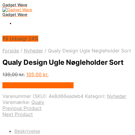
Gadget Wave
Gadget Wave
På Udsalg! 24%
Forside
/
Nyheder
/
Qualy Design Ugle Nøgleholder Sort
Qualy Design Ugle Nøgleholder Sort
Den
Den
139,00
kr.
105,00
kr.
oprindelige
aktuelle
På Udsalg hos Randomshop.dk
pris
pris
var:
er:
Varenummer (SKU):
4e8d66eadeb4
Kategori:
Nyheder
139,00 kr..
105,00 kr..
Varemærke:
Qualy
Previous Product
Next Product
Beskrivelse