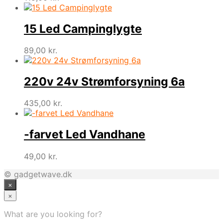
15 Led Campinglygte
89,00
kr.
220v 24v Strømforsyning 6a
435,00
kr.
-farvet Led Vandhane
49,00
kr.
© gadgetwave.dk
×
×
What are you looking for?