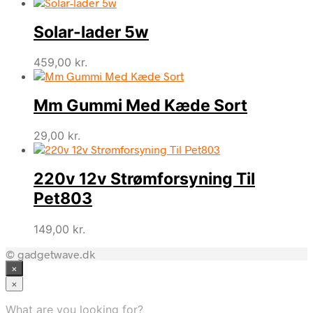
Solar-lader 5w
459,00
kr.
Mm Gummi Med Kæde Sort
29,00
kr.
220v 12v Strømforsyning Til
Pet803
149,00
kr.
© gadgetwave.dk
×
×
What are you looking for?