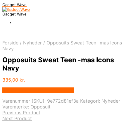
Gadget Wave
Gadget Wave
Forside
/
Nyheder
/
Opposuits Sweat Teen -mas Icons
Navy
Opposuits Sweat Teen -mas Icons
Navy
335,00
kr.
Bedste pris hos Randomshop.dk
Varenummer (SKU):
9e772d81ef3a
Kategori:
Nyheder
Varemærke:
Opposuit
Previous Product
Next Product