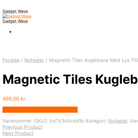
Gadget Wave
Gadget Wave
Forside
/
Nyheder
/
Magnetic Tiles Kuglebane Med Lys 110
Magnetic Tiles Kugle
499,00
kr.
Bedste pris hos Randomshop.dk
Varenummer (SKU):
bd7d3d4cda1b
Kategori:
Nyheder
Va
Previous Product
Next Product