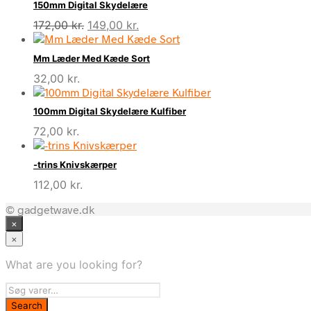
150mm Digital Skydelære
Den
Den
172,00
kr.
149,00
kr.
oprindelige
aktuelle
pris
pris
Mm Læder Med Kæde Sort
var:
er:
32,00
kr.
172,00 kr..
149,00 kr..
100mm Digital Skydelære Kulfiber
72,00
kr.
-trins Knivskærper
112,00
kr.
© gadgetwave.dk
×
×
What are you looking for?