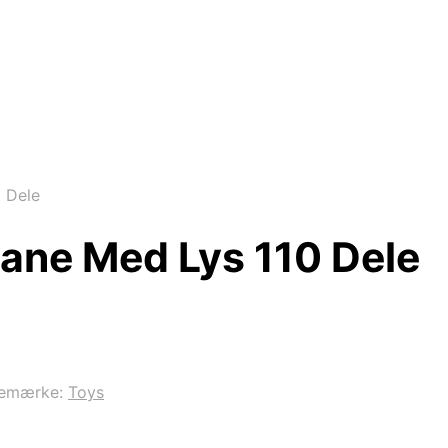
 Dele
bane Med Lys 110 Dele
remærke:
Toys