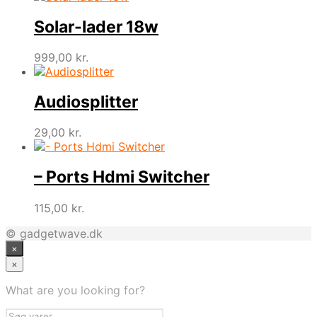
Solar-lader 18w
999,00
kr.
Audiosplitter
29,00
kr.
– Ports Hdmi Switcher
115,00
kr.
© gadgetwave.dk
×
×
What are you looking for?