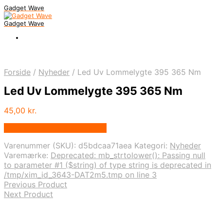
Gadget Wave
Gadget Wave
Forside
/
Nyheder
/
Led Uv Lommelygte 395 365 Nm
Led Uv Lommelygte 395 365 Nm
45,00
kr.
Bedste pris hos Alabazar.dk
Varenummer (SKU):
d5bdcaa71aea
Kategori:
Nyheder
Varemærke:
Deprecated: mb_strtolower(): Passing null
to parameter #1 ($string) of type string is deprecated in
/tmp/xim_id_3643-DAT2m5.tmp on line 3
Previous Product
Next Product