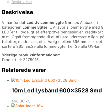
Beskrivelse
Beskrivelse
Vi har fundet
Led Uv Lommelygte Nm
hos Alabazar i
kategorien
Lommelygter
. UV lavpris lommelygte med 9
LED´er til tydeligt af efterprøve pengesedler, kreditkort
m.m. Også fremragende til at afsløre urinrester o.lign. på
toiletter, madrasser, etc.. Vælg mellem 395 nm eller det
sortere 365 nm.Se alle lommelygter her Se alle UV-lam
Yderlige produktinformationer:
Produkt id: 2275915
Relaterede varer
10m Led Lysbånd 600×3528 Smd
498,00
kr.