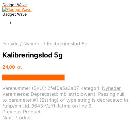
Gadget Wave
Gadget Wave
Forside
/
Nyheder
/
Kalibreringslod 5g
Kalibreringslod 5g
24,00
kr.
Bedste pris hos Alabazar.dk
Varenummer (SKU):
2fef0a5a3a07
Kategori:
Nyheder
Varemærke:
Deprecated: mb_strtolower(): Passing null
to parameter #1 ($string) of type string is deprecated in
/tmp/xim_id_3643-VzYhlK.tmp on line 3
Previous Product
Next Product