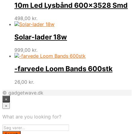
10m Led Lysbånd 600×3528 Smd
498,00
kr.
Solar-lader 18w
999,00
kr.
-farvede Loom Bands 600stk
26,00
kr.
© gadgetwave.dk
×
×
What are you looking for?