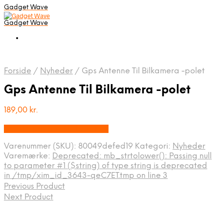
Gadget Wave
Gadget Wave
Forside
/
Nyheder
/
Gps Antenne Til Bilkamera -polet
Gps Antenne Til Bilkamera -polet
189,00
kr.
Bedste pris hos Alabazar.dk
Varenummer (SKU):
80049defed19
Kategori:
Nyheder
Varemærke:
Deprecated: mb_strtolower(): Passing null
to parameter #1 ($string) of type string is deprecated
in /tmp/xim_id_3643-qeC7ET.tmp on line 3
Previous Product
Next Product