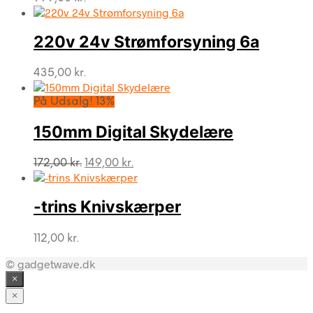
220v 24v Strømforsyning 6a
435,00
kr.
På Udsalg! 13%
150mm Digital Skydelære
Den
Den
172,00
kr.
149,00
kr.
oprindelige
aktuelle
pris
pris
var:
er:
-trins Knivskærper
172,00 kr..
149,00 kr..
112,00
kr.
© gadgetwave.dk
×
×