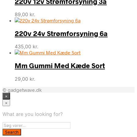
220v 12v Strømforsyning 3a
89,00
kr.
220v 24v Strømforsyning 6a
435,00
kr.
Mm Gummi Med Kæde Sort
29,00
kr.
© gadgetwave.dk
×
×
What are you looking for?