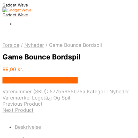
Gadget Wave
Gadget Wave
Forside
/
Nyheder
/
Game Bounce Bordspil
Game Bounce Bordspil
99,00
kr.
Bedste pris hos Randomshop.dk
Varenummer (SKU):
577b5655b75a
Kategori:
Nyheder
Varemærke:
Legetâ¿j Og Spil
Previous Product
Next Product
Beskrivelse