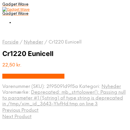
Gadget Wave
Gadget Wave
Forside
/
Nyheder
/
Cr1220 Eunicell
Cr1220 Eunicell
22,50
kr.
Bedste pris hos Alabazar.dk
Varenummer (SKU):
2f95091d9f5a
Kategori:
Nyheder
Varemærke:
Deprecated: mb_strtolower(): Passing null
to parameter #1 ($string) of type string is deprecated
in /tmp/xim_id_3643-YIvfHd.tmp on line 3
Previous Product
Next Product