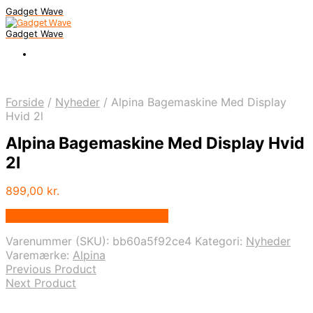
Gadget Wave
Gadget Wave
Forside
/
Nyheder
/
Alpina Bagemaskine Med Display
Hvid 2l
Alpina Bagemaskine Med Display Hvid
2l
899,00
kr.
Bedste pris hos Wedobetter.dk
Varenummer (SKU):
bb60a5f92ce4
Kategori:
Nyheder
Varemærke:
Alpina
Previous Product
Next Product