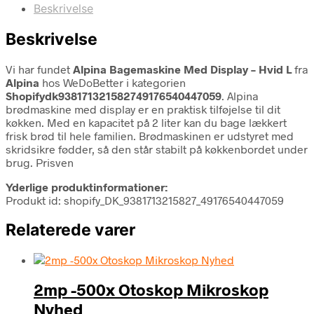
Beskrivelse
Beskrivelse
Vi har fundet
Alpina Bagemaskine Med Display – Hvid L
fra
Alpina
hos WeDoBetter i kategorien
Shopifydk938171321582749176540447059
. Alpina
brødmaskine med display er en praktisk tilføjelse til dit
køkken. Med en kapacitet på 2 liter kan du bage lækkert
frisk brød til hele familien. Brødmaskinen er udstyret med
skridsikre fødder, så den står stabilt på køkkenbordet under
brug. Prisven
Yderlige produktinformationer:
Produkt id: shopify_DK_9381713215827_49176540447059
Relaterede varer
2mp -500x Otoskop Mikroskop
Nyhed