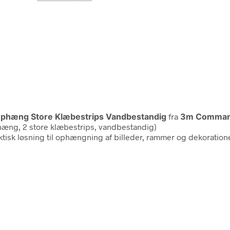
Ophæng Store Klæbestrips Vandbestandig
fra
3m Comma
hæng, 2 store klæbestrips, vandbestandig)
aktisk løsning til ophængning af billeder, rammer og dekora