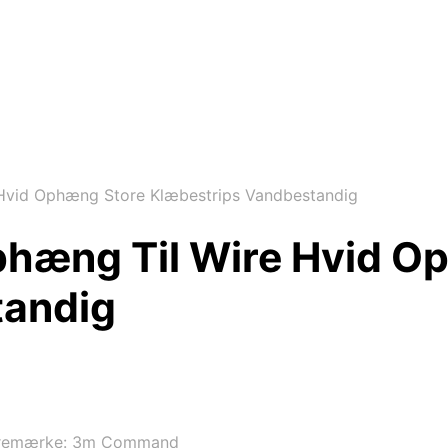
vid Ophæng Store Klæbestrips Vandbestandig
hæng Til Wire Hvid O
tandig
remærke:
3m Command