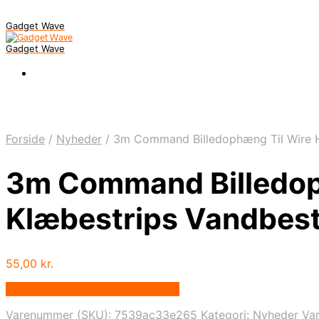
Gadget Wave
Gadget Wave
Forside
/
Nyheder
/
3m Command Billedophæng Til Wire H
3m Command Billedop
Klæbestrips Vandbes
55,00
kr.
Bedste pris hos Randomshop.dk
Varenummer (SKU):
7539ac33e265
Kategori:
Nyheder
Va