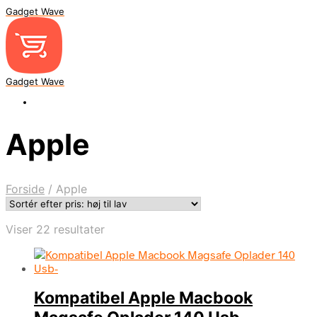
Gadget Wave
Gadget Wave
Apple
Forside
/
Apple
Sorteret
Viser 22 resultater
efter
pris:
høj
til
Kompatibel Apple Macbook
lav