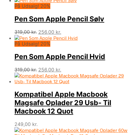
På Udsalg! 20%
Pen Som Apple Pencil Sølv
Den
Den
319,00
kr.
256,00
kr.
oprindelige
aktuelle
På Udsalg! 20%
pris
pris
var:
er:
Pen Som Apple Pencil Hvid
319,00 kr..
256,00 kr..
Den
Den
319,00
kr.
256,00
kr.
oprindelige
aktuelle
pris
pris
var:
er:
Kompatibel Apple Macbook
319,00 kr..
256,00 kr..
Magsafe Oplader 29 Usb- Til
Macbook 12 Quot
249,00
kr.