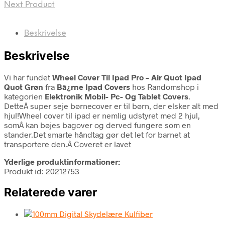
Next Product
Beskrivelse
Beskrivelse
Vi har fundet
Wheel Cover Til Ipad Pro – Air Quot Ipad
Quot Grøn
fra
Bâ¿rne Ipad Covers
hos Randomshop i
kategorien
Elektronik Mobil- Pc- Og Tablet Covers
.
DetteÂ super seje børnecover er til børn, der elsker alt med
hjul!Wheel cover til ipad er nemlig udstyret med 2 hjul,
somÂ kan bøjes bagover og derved fungere som en
stander.Det smarte håndtag gør det let for barnet at
transportere den.Â Coveret er lavet
Yderlige produktinformationer:
Produkt id: 20212753
Relaterede varer