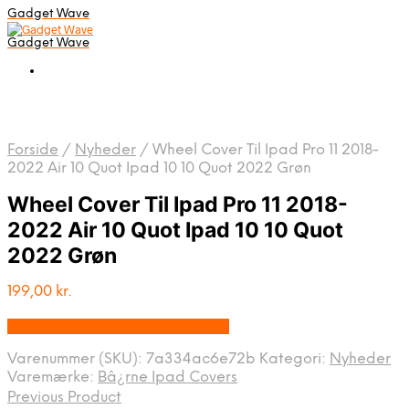
Gadget Wave
Gadget Wave
Forside
/
Nyheder
/
Wheel Cover Til Ipad Pro 11 2018-
2022 Air 10 Quot Ipad 10 10 Quot 2022 Grøn
Wheel Cover Til Ipad Pro 11 2018-
2022 Air 10 Quot Ipad 10 10 Quot
2022 Grøn
199,00
kr.
Bedste pris hos Randomshop.dk
Varenummer (SKU):
7a334ac6e72b
Kategori:
Nyheder
Varemærke:
Bâ¿rne Ipad Covers
Previous Product