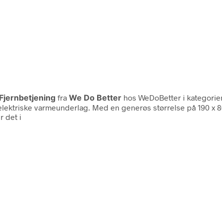
jernbetjening
fra
We Do Better
hos WeDoBetter i kategori
ektriske varmeunderlag. Med en generøs størrelse på 190 x 80
r det i