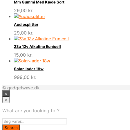
Mm Gummi Med Kæde Sort
29,00
kr.
Audiosplitter
29,00
kr.
23a 12v Alkaline Eunicell
15,00
kr.
Solar-lader 18w
999,00
kr.
© gadgetwave.dk
×
×
What are you looking for?