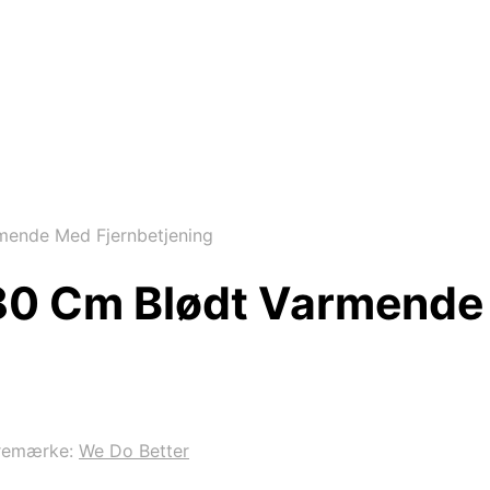
ende Med Fjernbetjening
0 Cm Blødt Varmende 
remærke:
We Do Better