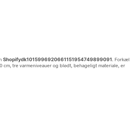
en
Shopifydk1015996920661151954749899091
. Forkæl
 cm, tre varmeniveauer og blødt, behageligt materiale, er