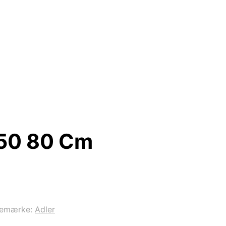
50 80 Cm
remærke:
Adler