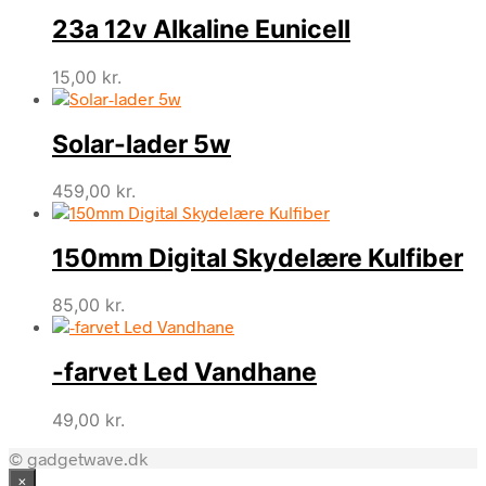
23a 12v Alkaline Eunicell
15,00
kr.
Solar-lader 5w
459,00
kr.
150mm Digital Skydelære Kulfiber
85,00
kr.
-farvet Led Vandhane
49,00
kr.
© gadgetwave.dk
×