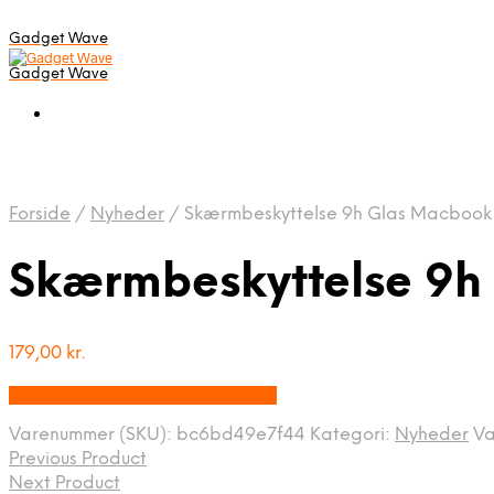
Gadget Wave
Gadget Wave
Forside
/
Nyheder
/
Skærmbeskyttelse 9h Glas Macbook 
Skærmbeskyttelse 9h
179,00
kr.
Bedste pris hos Randomshop.dk
Varenummer (SKU):
bc6bd49e7f44
Kategori:
Nyheder
V
Previous Product
Next Product