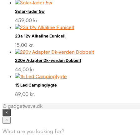
Solar-lader 5w
459,00
kr.
23a 12v Alkaline Eunicell
15,00
kr.
220v Adapter Dk-verden Dobbelt
44,00
kr.
15 Led Campinglygte
89,00
kr.
© gadgetwave.dk
×
×
What are you looking for?