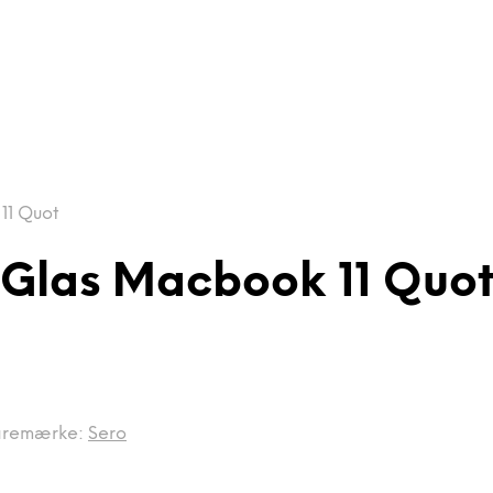
11 Quot
 Glas Macbook 11 Quo
aremærke:
Sero