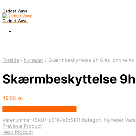
Gadget Wave
Gadget Wave
Forside
/
Nyheder
/
Skærmbeskyttelse 9h Glas Iphone Xs
Skærmbeskyttelse 9h 
49,00
kr.
Bedste pris hos Randomshop.dk
Varenummer (SKU):
c0164a1c5101
Kategori:
Nyheder
Var
Previous Product
Next Product