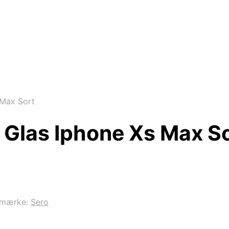
 Max Sort
Glas Iphone Xs Max S
emærke:
Sero