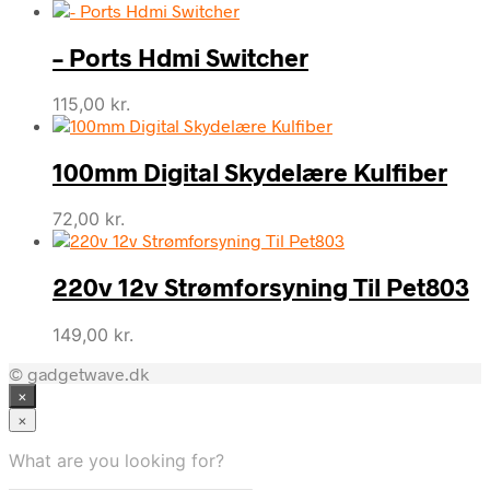
– Ports Hdmi Switcher
115,00
kr.
100mm Digital Skydelære Kulfiber
72,00
kr.
220v 12v Strømforsyning Til Pet803
149,00
kr.
© gadgetwave.dk
×
×
What are you looking for?