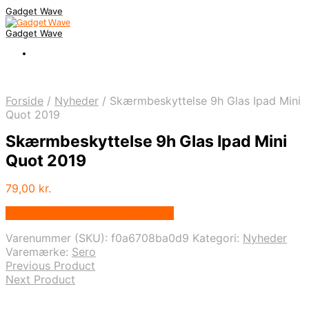
Gadget Wave
Gadget Wave
Forside
/
Nyheder
/
Skærmbeskyttelse 9h Glas Ipad Mini
Quot 2019
Skærmbeskyttelse 9h Glas Ipad Mini
Quot 2019
79,00
kr.
Bedste pris hos Randomshop.dk
Varenummer (SKU):
f0a6708ba0d9
Kategori:
Nyheder
Varemærke:
Sero
Previous Product
Next Product