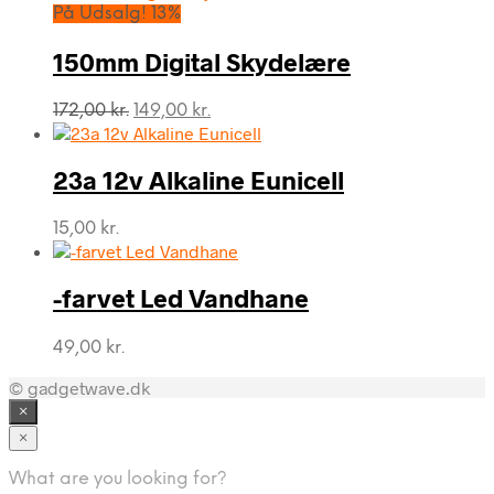
På Udsalg! 13%
150mm Digital Skydelære
Den
Den
172,00
kr.
149,00
kr.
oprindelige
aktuelle
pris
pris
var:
er:
23a 12v Alkaline Eunicell
172,00 kr..
149,00 kr..
15,00
kr.
-farvet Led Vandhane
49,00
kr.
© gadgetwave.dk
×
×
What are you looking for?