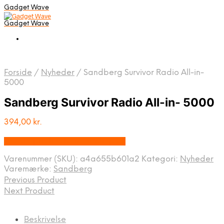
Gadget Wave
Gadget Wave
Forside
/
Nyheder
/
Sandberg Survivor Radio All-in-
5000
Sandberg Survivor Radio All-in- 5000
394,00
kr.
Bedste pris hos Randomshop.dk
Varenummer (SKU):
a4a655b601a2
Kategori:
Nyheder
Varemærke:
Sandberg
Previous Product
Next Product
Beskrivelse