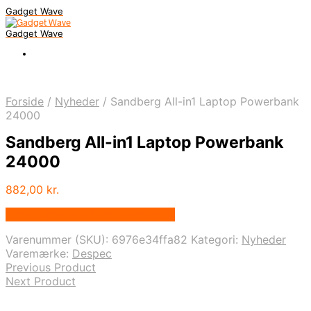
Gadget Wave
Gadget Wave
Forside
/
Nyheder
/
Sandberg All-in1 Laptop Powerbank
24000
Sandberg All-in1 Laptop Powerbank
24000
882,00
kr.
Bedste pris hos Randomshop.dk
Varenummer (SKU):
6976e34ffa82
Kategori:
Nyheder
Varemærke:
Despec
Previous Product
Next Product