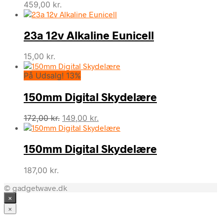
459,00
kr.
23a 12v Alkaline Eunicell
15,00
kr.
På Udsalg! 13%
150mm Digital Skydelære
Den
Den
172,00
kr.
149,00
kr.
oprindelige
aktuelle
pris
pris
150mm Digital Skydelære
var:
er:
172,00 kr..
149,00 kr..
187,00
kr.
© gadgetwave.dk
×
×