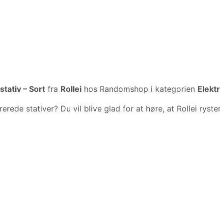
tativ – Sort
fra
Rollei
hos Randomshop i kategorien
Elekt
erede stativer? Du vil blive glad for at høre, at Rollei ry