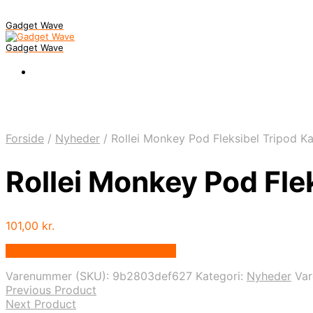
Gadget Wave
Gadget Wave
Forside
/
Nyheder
/
Rollei Monkey Pod Fleksibel Tripod Ka
Rollei Monkey Pod Fle
101,00
kr.
Bedste pris hos Randomshop.dk
Varenummer (SKU):
9b2803def627
Kategori:
Nyheder
Va
Previous Product
Next Product