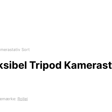
merastativ Sort
ksibel Tripod Kamerast
remærke:
Rollei