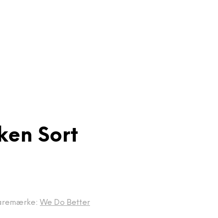
ken Sort
aremærke:
We Do Better