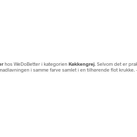
er
hos WeDoBetter i kategorien
Køkkengrej
. Selvom det er pra
 madlavningen i samme farve samlet i en tilhørende flot krukke