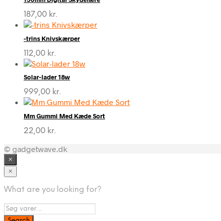
187,00
kr.
-trins Knivskærper
112,00
kr.
Solar-lader 18w
999,00
kr.
Mm Gummi Med Kæde Sort
22,00
kr.
© gadgetwave.dk
×
×
What are you looking for?