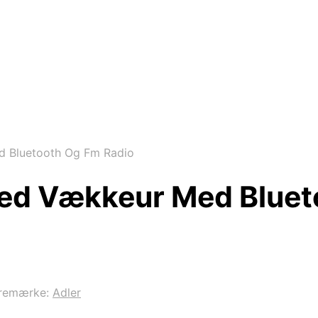
 Bluetooth Og Fm Radio
ed Vækkeur Med Bluet
remærke:
Adler