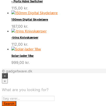
– Ports Hdmi Switcher
115,00
kr.
150mm Digital Skydelære
187,00
kr.
-trins Knivskærper
112,00
kr.
Solar-lader 18w
999,00
kr.
© gadgetwave.dk
×
×
What are you looking for?