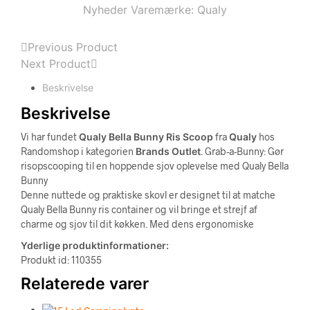
Nyheder
Varemærke:
Qualy
Previous Product
Next Product
Beskrivelse
Beskrivelse
Vi har fundet
Qualy Bella Bunny Ris Scoop
fra
Qualy
hos
Randomshop i kategorien
Brands Outlet
. Grab-a-Bunny: Gør
risopscooping til en hoppende sjov oplevelse med Qualy Bella
Bunny
Denne nuttede og praktiske skovl er designet til at matche
Qualy Bella Bunny ris container og vil bringe et strejf af
charme og sjov til dit køkken. Med dens ergonomiske
Yderlige produktinformationer:
Produkt id: 110355
Relaterede varer