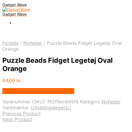
Gadget Wave
Gadget Wave
Forside
/
Nyheder
/
Puzzle Beads Fidget Legetøj Oval
Orange
Puzzle Beads Fidget Legetøj Oval
Orange
64,00
kr.
Bedste pris hos Randomshop.dk
Varenummer (SKU):
f62f9ec645f8
Kategori:
Nyheder
Varemærke:
Udviklingslegetâ¿j
Previous Product
Next Product