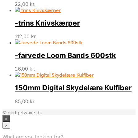
22,00
kr.
-trins Knivskærper
112,00
kr.
-farvede Loom Bands 600stk
26,00
kr.
150mm Digital Skydelære Kulfiber
85,00
kr.
© gadgetwave.dk
×
×
What are you looking for?