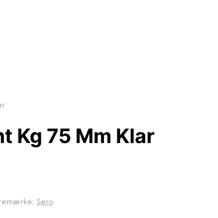
ar
int Kg 75 Mm Klar
remærke:
Sero