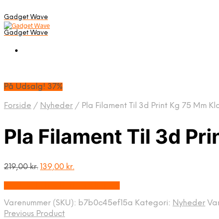
Gadget Wave
Gadget Wave
På Udsalg! 37%
Forside
/
Nyheder
/
Pla Filament Til 3d Print Kg 75 Mm Kl
Pla Filament Til 3d Pr
Den
Den
219,00
kr.
139,00
kr.
oprindelige
aktuelle
På Udsalg hos Randomshop.dk
pris
pris
var:
er:
Varenummer (SKU):
b7b0c45ef15a
Kategori:
Nyheder
Va
219,00 kr..
139,00 kr..
Previous Product