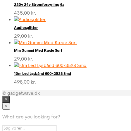
220v 24v Strømforsyning 6a
435,00
kr.
Audiosplitter
29,00
kr.
Mm Gummi Med Kæde Sort
29,00
kr.
10m Led Lysbånd 600×3528 Smd
498,00
kr.
© gadgetwave.dk
×
×
What are you looking for?