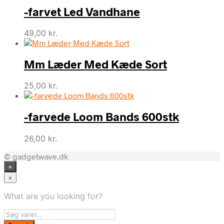
-farvet Led Vandhane
49,00
kr.
Mm Læder Med Kæde Sort
25,00
kr.
-farvede Loom Bands 600stk
26,00
kr.
© gadgetwave.dk
×
×
What are you looking for?