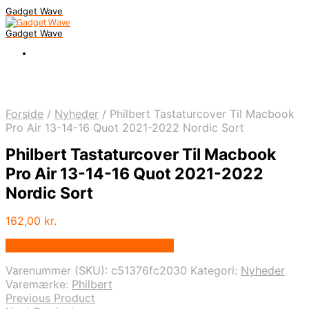
Gadget Wave
Gadget Wave
Forside
/
Nyheder
/
Philbert Tastaturcover Til Macbook
Pro Air 13-14-16 Quot 2021-2022 Nordic Sort
Philbert Tastaturcover Til Macbook
Pro Air 13-14-16 Quot 2021-2022
Nordic Sort
162,00
kr.
Bedste pris hos Randomshop.dk
Varenummer (SKU):
c51376fc2030
Kategori:
Nyheder
Varemærke:
Philbert
Previous Product