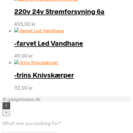
220v 24v Strømforsyning 6a
435,00
kr.
-farvet Led Vandhane
49,00
kr.
-trins Knivskærper
112,00
kr.
© gadgetwave.dk
×
×
What are you looking for?