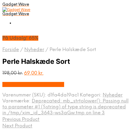
Gadget Wave
Gadget Wave
På Udsalg! 65%
Forside
/
Nyheder
/
Perle Halskæde Sort
Perle Halskæde Sort
Den
Den
198,00
kr.
69,00
kr.
oprindelige
aktuelle
På Udsalg hos Alabazar.dk
pris
pris
var:
er:
Varenummer (SKU):
d1fa4da19ac1
Kategori:
Nyheder
198,00 kr..
69,00 kr..
Varemærke:
Deprecated: mb_strtolower(): Passing null
to parameter #1 ($string) of type string is deprecated
in /tmp/xim_id_3643-ws3aGw.tmp on line 3
Previous Product
Next Product