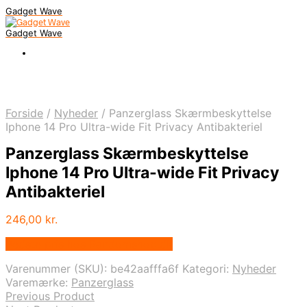
Gadget Wave
Gadget Wave
Forside
/
Nyheder
/
Panzerglass Skærmbeskyttelse
Iphone 14 Pro Ultra-wide Fit Privacy Antibakteriel
Panzerglass Skærmbeskyttelse
Iphone 14 Pro Ultra-wide Fit Privacy
Antibakteriel
246,00
kr.
Bedste pris hos Randomshop.dk
Varenummer (SKU):
be42aafffa6f
Kategori:
Nyheder
Varemærke:
Panzerglass
Previous Product