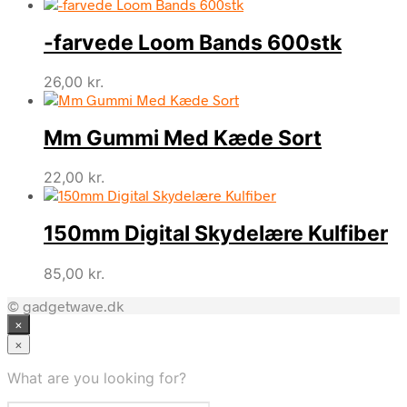
-farvede Loom Bands 600stk
26,00
kr.
Mm Gummi Med Kæde Sort
22,00
kr.
150mm Digital Skydelære Kulfiber
85,00
kr.
© gadgetwave.dk
×
×
What are you looking for?